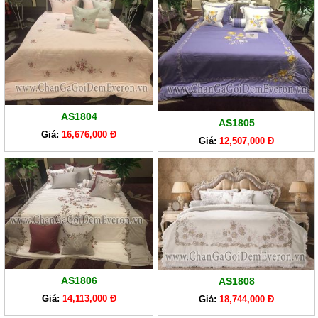
AS1804
AS1805
Giá:
16,676,000 Đ
Giá:
12,507,000 Đ
AS1806
AS1808
Giá:
14,113,000 Đ
Giá:
18,744,000 Đ