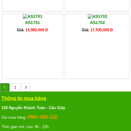
AS1701
AS1702
Giá:
14,982,000 Đ
Giá:
17,930,000 Đ
1
2
3
Thông tin mua hàng
128 Nguyễn Khánh Toàn - Cầu Giấy
0987-585-132
Gọi mua hàng:
Thời gian mở cửa: 8h - 22h