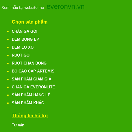
everonvn.vn
Xem mẫu tại website mới
Chọn sản phẩm
CHĂN GA GỐI
ĐỆM BÔNG ÉP
ĐỆM LÒ XO
RUỘT GỐI
RUỘT CHĂN BÔNG
BỘ CAO CẤP ARTEMIS
SẢN PHẨM GIẢM GIÁ
CHĂN GA EVERONLITE
SẢN PHẨM HÀNG LẺ
SẢN PHẨM KHÁC
Thông tin hỗ trợ
Tư vấn