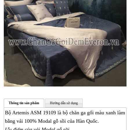
CHĂN
Thông tin sản phẩm
Hướng dẫn sử dụng
GA
Bộ Artemis ASM 19109 là bộ chăn ga gối màu xanh làm
GỐI
bằng vải 100% Modal gỗ sồi của Hàn Quốc.
ĐỆM
Ưu điểm của vải Modal gỗ sồi