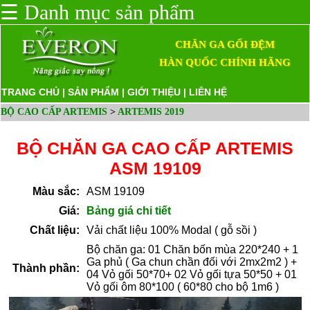
☰
Danh mục sản phẩm
CHĂN GA GỐI ĐỆM
HÀN QUỐC CHÍNH HÃNG
TRANG CHỦ
|
SẢN PHẨM
|
GIỚI THIỆU
|
LIÊN HỆ
BỘ CAO CẤP ARTEMIS
>
ARTEMIS 2019
BỘ CHĂN GA CAO CẤP ARTEMIS
ASM 19109
Màu sắc:
ASM 19109
Giá:
Bảng giá chi tiết
Chất liệu:
Vải chất liệu 100% Modal ( gỗ sồi )
Bộ chăn ga: 01 Chăn bốn mùa 220*240 + 1
Ga phủ ( Ga chun chần đối với 2mx2m2 ) +
Thành phần:
04 Vỏ gối 50*70+ 02 Vỏ gối tựa 50*50 + 01
Vỏ gối ôm 80*100 ( 60*80 cho bộ 1m6 )