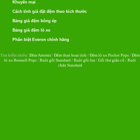
Khuyến mại
Cách tính giá đặt đệm theo kích thước
Bảng giá đệm bông ép
Bảng giá đệm lò xo
Phân biệt Everon chính hãng
Tìm kiếm nhiều:
Đệm Artemis
/
Đệm than hoạt tính
/
Đệm lò xo Pocket Pops
/
Đệm
lò xo Bonnell Pops
/
Ruột gối Standard
/
Ruột gối ôm
/
Gối thư giãn cổ
/
Ruột
chăn Standard