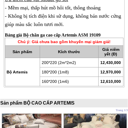
BÔNG
ÉP
- Mềm mại, thấp hút mồ hôi tốt, thông thoáng
- Không bị tích điện khi sử dụng, không bán nước cứng
ĐỆM
giúp màu sắc luôn tươi mới.
LÒ
XO
Bảng giá Bộ chăn ga cao cấp Artemis ASM 19109
Chú ý: Giá chưa bao gồm khuyến mại giảm giá!
RUỘT
GỐI
Giá niêm
Sản phẩm
Kích thước
yết (Đ)
RUỘT
200*220 (2m*2m2)
12,430,000
CHĂN
Bộ Artemis
180*200 (1m8)
12,970,000
BÔNG
160*200 (1m6)
12,610,000
BỘ
CAO
CẤP
Sản phẩm BỘ CAO CẤP ARTEMIS
ARTEMIS
Trang 1/3
SẢN
PHẨM