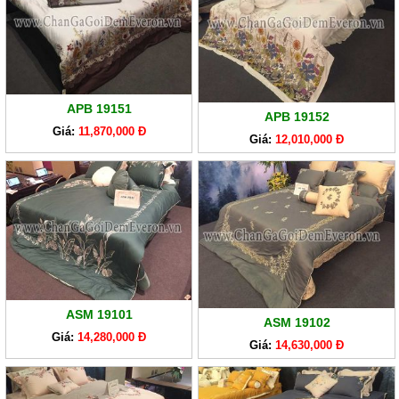
GIẢM
GIÁ
CHĂN
GA
EVERONLITE
APB 19151
APB 19152
Giá:
11,870,000 Đ
SẢN
Giá:
12,010,000 Đ
PHẨM
HÀNG
LẺ
SẢN
PHẨM
KHÁC
ASM 19101
ASM 19102
Giá:
14,280,000 Đ
Giá:
14,630,000 Đ