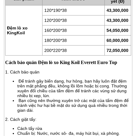
yết (Đ)
120*190*38
43,300,000
ĐỆM
LÒ
120*200*38
43,300,000
XO
Đệm lò xo
160*200*38
54,050,000
KingKoil
RUỘT
180*200*38
60,000,000
GỐI
200*220*38
72,050,000
RUỘT
Cách bảo quản Đệm lò xo King Koil Everett Euro Top
CHĂN
BÔNG
1. Cách bảo quản
Để tránh gây biến dạng, hư hỏng, bạn hãy luôn đặt đệm
BỘ
trên mặt phằng đều, không lồi lõm hoặc bị cong. Thường
CAO
xuyên đổi chiều của tấm đệm để tránh các vùng sử dụng
CẤP
nhiều bị xẹp, lún.
Bạn cũng nên thường xuyên trở các mặt của tấm đệm để
ARTEMIS
tránh việc hư hại bề mặt do sử dụng quá nhiều trong thời
gian dài.
SẢN
2. Cách giặt tẩy:
PHẨM
GIẢM
Cách tẩy rửa
Chuẩn bị: Nước, nước sô- đa, máy hút bụi, xà phòng.
GIÁ