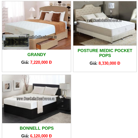
POSTURE MEDIC POCKET
GRANDY
POPS
Giá:
7,220,000 Đ
Giá:
8,330,000 Đ
BONNELL POPS
Giá:
6,120,000 Đ