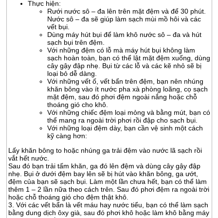
Thực hiện:
Rưới nước sô – đa lên trên mặt đệm và để 30 phút.
CHĂN
Nước sô – đa sẽ giúp làm sạch mùi mồ hôi và các
vết bụi.
GA
Dùng máy hút bụi để làm khô nước sô – đa và hút
EVERONLITE
sạch bụi trên đệm.
Với những đệm có lỗ mà máy hút bụi không làm
sạch hoàn toàn, bạn có thể lật mặt đệm xuống, dùng
SẢN
cây gậy đập nhẹ. Bụi từ các lỗ và các kẽ nhỏ sẽ bị
PHẨM
loại bỏ dễ dàng.
HÀNG
Với những vết ố, vết bẩn trên đệm, bạn nên nhúng
khăn bông vào ít nước pha xà phòng loãng, cọ sạch
LẺ
mặt đệm, sau đó phơi đệm ngoài nắng hoặc chỗ
thoáng gió cho khô.
SẢN
Với những chiếc đệm loại mỏng và bằng mút, bạn có
thể mang ra ngoài trời phơi rồi đập cho sạch bụi.
PHẨM
Với những loại đệm dày, bạn cần vệ sinh một cách
KHÁC
kỹ càng hơn:
Lấy khăn bông to hoặc nhúng ga trải đệm vào nước lã sạch rồi
vắt hết nước.
Sau đó bạn trải tấm khăn, ga đó lên đệm và dùng cây gậy đập
nhẹ. Bụi ở dưới đệm bay lên sẽ bị hút vào khăn bông, ga ướt,
đệm của bạn sẽ sạch bụi. Làm một lần chưa hết, bạn có thể làm
thêm 1 – 2 lần nữa theo cách trên. Sau đó phơi đệm ra ngoài trời
hoặc chỗ thoáng gió cho đệm thật khô.
3. Với các vết bẩn là vết máu hay nước tiểu, bạn có thể làm sạch
bằng dung dịch ôxy già, sau đó phơi khô hoặc làm khô bằng máy