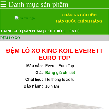
☰
Danh mục sản phẩm
CHĂN GA GỐI ĐỆM
HÀN QUỐC CHÍNH HÃNG
TRANG CHỦ
|
SẢN PHẨM
|
GIỚI THIỆU
|
LIÊN HỆ
ĐỆM LÒ XO
ĐỆM LÒ XO KING KOIL EVERETT
EURO TOP
Màu sắc:
Everett Euro Top
Giá:
Bảng giá chi tiết
Chất liệu:
Hệ thống lò xo túi
Bảo hành:
10 Năm