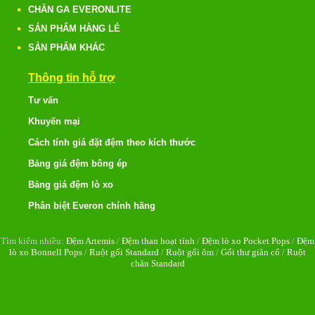
CHĂN GA EVERONLITE
SẢN PHẨM HÀNG LẺ
SẢN PHẨM KHÁC
Thông tin hỗ trợ
Tư vấn
Khuyến mại
Cách tính giá đặt đệm theo kích thước
Bảng giá đệm bông ép
Bảng giá đệm lò xo
Phân biệt Everon chính hãng
Tìm kiếm nhiều:
Đệm Artemis
/
Đệm than hoạt tính
/
Đệm lò xo Pocket Pops
/
Đệm
lò xo Bonnell Pops
/
Ruột gối Standard
/
Ruột gối ôm
/
Gối thư giãn cổ
/
Ruột
chăn Standard