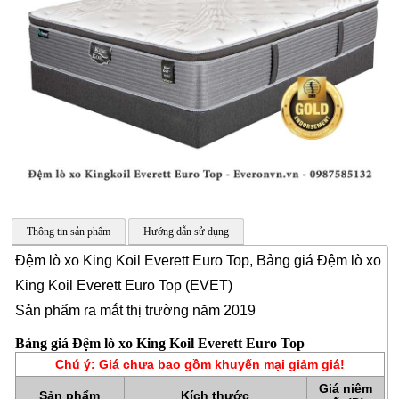
Thông tin sản phẩm
Hướng dẫn sử dụng
Đệm lò xo King Koil Everett Euro Top, Bảng giá Đệm lò xo
CHĂN
King Koil Everett Euro Top (EVET)
GA
Sản phẩm ra mắt thị trường năm 2019
GỐI
Bảng giá Đệm lò xo King Koil Everett Euro Top
ĐỆM
Chú ý: Giá chưa bao gồm khuyến mại giảm giá!
BÔNG
Giá niêm
Sản phẩm
Kích thước
ÉP