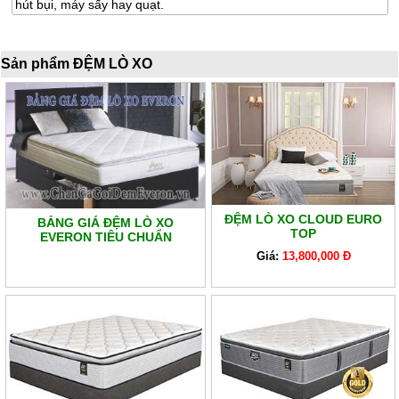
hút bụi, máy sấy hay quạt.
Sản phẩm ĐỆM LÒ XO
ĐỆM LÒ XO CLOUD EURO
BẢNG GIÁ ĐỆM LÒ XO
TOP
EVERON TIÊU CHUẨN
Giá:
13,800,000 Đ