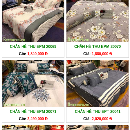
LÒ
XO
RUỘT
GỐI
RUỘT
CHĂN
CHĂN HÈ THU EPM 20069
CHĂN HÈ THU EPM 20070
BÔNG
Giá:
1,840,000 Đ
Giá:
1,880,000 Đ
BỘ
CAO
CẤP
ARTEMIS
SẢN
PHẨM
GIẢM
CHĂN HÈ THU EPM 20071
CHĂN HÈ THU EPT 20041
GIÁ
Giá:
2,490,000 Đ
Giá:
2,020,000 Đ
CHĂN