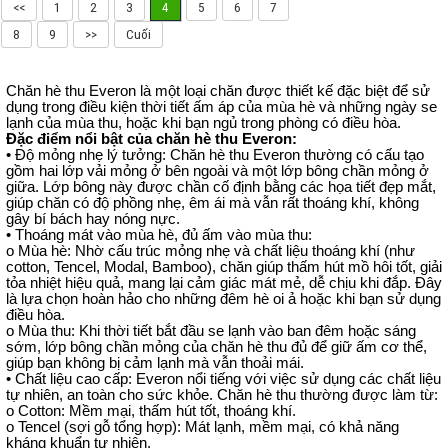
<<
1
2
3
4
5
6
7
8
9
>>
Cuối
Chăn hè thu Everon là một loại chăn được thiết kế đặc biệt để sử
dụng trong điều kiện thời tiết ấm áp của mùa hè và những ngày se
lạnh của mùa thu, hoặc khi bạn ngủ trong phòng có điều hòa.
Đặc điểm nổi bật của chăn hè thu Everon:
• Độ mỏng nhẹ lý tưởng: Chăn hè thu Everon thường có cấu tạo
gồm hai lớp vải mỏng ở bên ngoài và một lớp bông chần mỏng ở
giữa. Lớp bông này được chần cố định bằng các họa tiết đẹp mắt,
giúp chăn có độ phồng nhẹ, êm ái mà vẫn rất thoáng khí, không
gây bí bách hay nóng nực.
• Thoáng mát vào mùa hè, đủ ấm vào mùa thu:
o Mùa hè: Nhờ cấu trúc mỏng nhẹ và chất liệu thoáng khí (như
cotton, Tencel, Modal, Bamboo), chăn giúp thấm hút mồ hôi tốt, giải
tỏa nhiệt hiệu quả, mang lại cảm giác mát mẻ, dễ chịu khi đắp. Đây
là lựa chọn hoàn hảo cho những đêm hè oi ả hoặc khi bạn sử dụng
điều hòa.
o Mùa thu: Khi thời tiết bắt đầu se lạnh vào ban đêm hoặc sáng
sớm, lớp bông chần mỏng của chăn hè thu đủ để giữ ấm cơ thể,
giúp bạn không bị cảm lạnh mà vẫn thoải mái.
• Chất liệu cao cấp: Everon nổi tiếng với việc sử dụng các chất liệu
tự nhiên, an toàn cho sức khỏe. Chăn hè thu thường được làm từ:
o Cotton: Mềm mại, thấm hút tốt, thoáng khí.
o Tencel (sợi gỗ tổng hợp): Mát lạnh, mềm mại, có khả năng
kháng khuẩn tự nhiên.