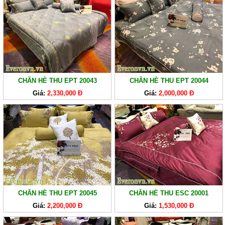
GA
EVERONLITE
SẢN
PHẨM
HÀNG
LẺ
CHĂN HÈ THU EPT 20043
CHĂN HÈ THU EPT 20044
SẢN
Giá:
2,330,000 Đ
Giá:
2,000,000 Đ
PHẨM
KHÁC
CHĂN HÈ THU EPT 20045
CHĂN HÈ THU ESC 20001
Giá:
2,200,000 Đ
Giá:
1,530,000 Đ