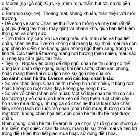
o Modal (sợi gỗ sồi): Cực kỳ mềm mịn, thấm hút tốt, có độ bền
cao.
o Bamboo (sợi tre): Thoáng mát, kháng khuẩn, thân thiện với môi
trường.
• Dễ dàng vệ sinh: Chăn hè thu Everon mỏng và nhẹ nên rất dễ
giặt giũ (bằng tay hoặc máy giặt) và nhanh khô, giúp bạn tiết kiệm
thời gian và công sức.
• Tính thẩm mỹ cao: Với đa dạng mẫu mã, màu sắc và họa tiết
chần, chăn hè thu Everon không chỉ mang lại sự thoải mái mà còn
góp phần tô điểm cho không gian phòng ngủ thêm sang trọng và
tinh tế. Các thiết kế thường mang hơi hướng thiên nhiên, màu sắc
dịu nhẹ tạo cảm giác thư thái.
• Tiện lợi: Ngoài việc dùng để đắp ngủ, chăn hè thu cũng có thể
dùng làm chăn đắp ngang bụng khi nằm sofa, chăn văn phòng,
hoặc mang theo khi đi du lịch nhờ sự gọn nhẹ của nó.
So sánh chăn hè thu Everon với các loại chăn khác:
• So với chăn đông: Chăn hè thu mỏng hơn rất nhiều, ít bông hơn
hoặc không có ruột chăn dày, không gây nóng bức.
• So với vỏ chăn (chăn bốn mùa): Một số loại chăn hè thu có cấu
tạo tương tự vỏ chăn (có khóa kéo để lồng thêm ruột chăn dày
hơn vào mùa đông), nhưng đa số chăn hè thu là loại chăn chần
liền, không tách rời ruột. Vỏ chăn (chăn bốn mùa) thường có bề
mặt trơn, không chần họa tiết, còn chăn hè thu thì bề mặt được
chần.
Nhìn chung, chăn hè thu Everon là lựa chọn lý tưởng cho những ai
tìm kiếm một chiếc chăn đa năng, mang lại sự thoải mái và tiện lợi
trong điều kiện thời tiết giao mùa hoặc sử dụng điều hòa.