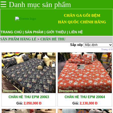
☰
Danh mục sản phẩm
CHĂN GA GỐI ĐỆM
HÀN QUỐC CHÍNH HÃNG
TRANG CHỦ
|
SẢN PHẨM
|
GIỚI THIỆU
|
LIÊN HỆ
SẢN PHẨM HÀNG LẺ
>
CHĂN HÈ THU
Sắp xếp
Trang 4/11
CHĂN HÈ THU EPM 20063
CHĂN HÈ THU EPM 20064
Giá:
2,050,000 Đ
Giá:
2,130,000 Đ