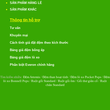
SẢN PHẨM HÀNG LẺ
SẢN PHẨM KHÁC
Thông tin hỗ trợ
Tư vấn
Khuyến mại
Cách tính giá đặt đệm theo kích thước
Bảng giá đệm bông ép
Bảng giá đệm lò xo
Phân biệt Everon chính hãng
Tìm kiếm nhiều:
Đệm Artemis
/
Đệm than hoạt tính
/
Đệm lò xo Pocket Pops
/
Đệm
lò xo Bonnell Pops
/
Ruột gối Standard
/
Ruột gối ôm
/
Gối thư giãn cổ
/
Ruột
chăn Standard