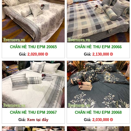
CHĂN HÈ THU EPM 20065
CHĂN HÈ THU EPM 20066
Giá:
2,020,000 Đ
Giá:
2,130,000 Đ
CHĂN
GA
GỐI
ĐỆM
BÔNG
CHĂN HÈ THU EPM 20067
CHĂN HÈ THU EPM 20068
ÉP
Giá:
Xem tại đây
Giá:
2,030,000 Đ
ĐỆM